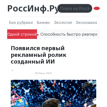
РоссИнф.Ру
Без рубрики
Бизнес
Экология
Экономика
Эл
ителей в речи
Одной строкой
Способность быстро реагировать чере
Появился первый
рекламный ролик
созданный ИИ
28 Июнь 2024
Новые технологии