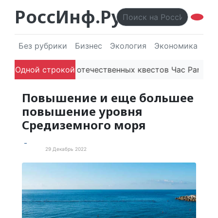
РоссИнф.Ру
Без рубрики
Бизнес
Экология
Экономика
Эл
цию
Одной строкой
Платформа отечественных квестов Час Рамзая го
Повышение и еще большее
повышение уровня
Средиземного моря
29 Декабрь 2022
В мире