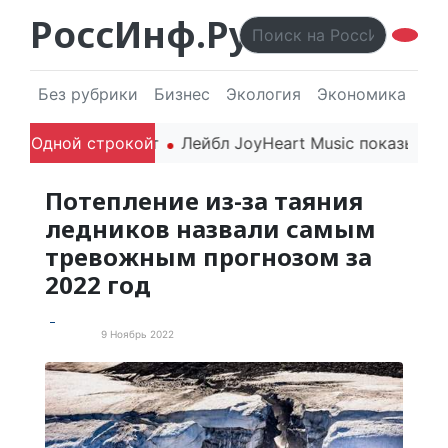
РоссИнф.Ру
Без рубрики
Бизнес
Экология
Экономика
Эл
 года впечатляют
Одной строкой
Лейбл JoyHeart Music показывает 
Потепление из-за таяния
ледников назвали самым
тревожным прогнозом за
2022 год
9 Ноябрь 2022
Новости