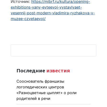
Источник:
https://mibrf.ru/kultura/opening-
exhibitions-yany-evteevoj-vystavlyaet-
vesennij-post-modern-vladimira-ryzhakova-v-
muzee-czvetaevoj/
Последние
известия
Сооснователь франшизы
логопедических центров
«Разноцветные цыплят» о роли
родителей в речи