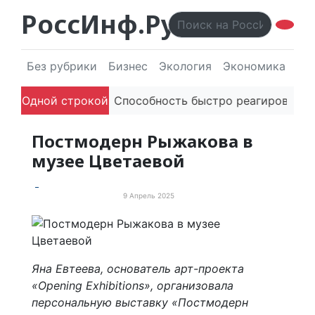
РоссИнф.Ру
Без рубрики
Бизнес
Экология
Экономика
Эл
дителей в речи
Одной строкой
Способность быстро реагировать чер
Постмодерн Рыжакова в
музее Цветаевой
9 Апрель 2025
События и мероприятия
Яна Евтеева, основатель арт-проекта
«Opening Exhibitions», организовала
персональную выставку «Постмодерн