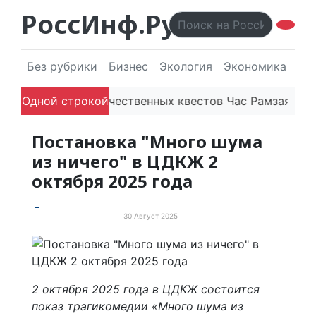
РоссИнф.Ру
Без рубрики
Бизнес
Экология
Экономика
Эл
Платформа отечественных квестов Час Рамзая готови
Одной строкой
Постановка "Много шума
из ничего" в ЦДКЖ 2
октября 2025 года
30 Август 2025
События и мероприятия
2 октября 2025 года в ЦДКЖ состоится
показ трагикомедии «Много шума из