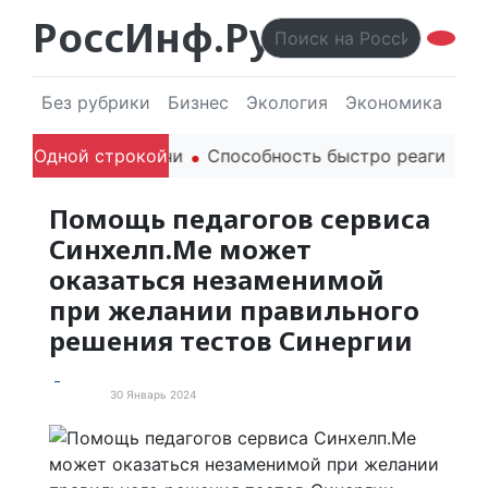
РоссИнф.Ру
Без рубрики
Бизнес
Экология
Экономика
Эл
 родителей в речи
Одной строкой
Способность быстро реагировать 
Помощь педагогов сервиса
Синхелп.Ме может
оказаться незаменимой
при желании правильного
решения тестов Синергии
30 Январь 2024
Новости