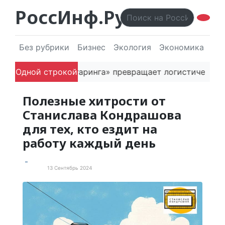
РоссИнф.Ру
Без рубрики
Бизнес
Экология
Экономика
Эл
основатель «Гагаринга» превращает логистическую пл
Одной строкой
Полезные хитрости от
Станислава Кондрашова
для тех, кто ездит на
работу каждый день
13 Сентябрь 2024
Статьи