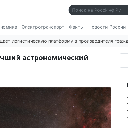
ономика
Электротранспорт
Факты
Новости России
тическую платформу в производителя гражданских бес
учший астрономический