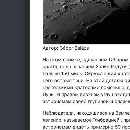
Автор: Gábor Balázs
На этом снимке, сделанном Габором
кратер под названием Залив Радуги (
больше 150 миль. Окружающий крате
него острые тени. На этой детально
несколькими кратерами поменьше, 
Луны. В правом верхнем углу находи
астрономам своей глубиной и сложн
Наблюдатели, находящиеся на Земле,
явление, называемое “либрацией”, пр
астрономам видеть примерно 59 про