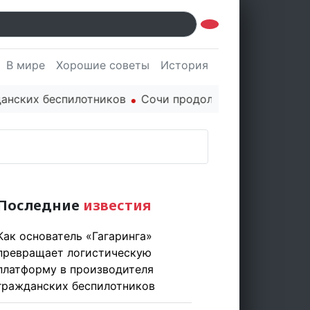
В мире
Хорошие советы
История
Культура
Наук
пилотников
Сочи продолжает держать марку: полуго
Последние
известия
Как основатель «Гагаринга»
превращает логистическую
платформу в производителя
гражданских беспилотников