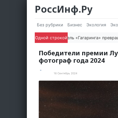
РоссИнф.Ру
Без рубрики
Бизнес
Экология
Эк
Как основатель «Гагаринга» превращает логис
Одной строкой
Победители премии Л
фотограф года 2024
16 Сентябрь 2024
Культура