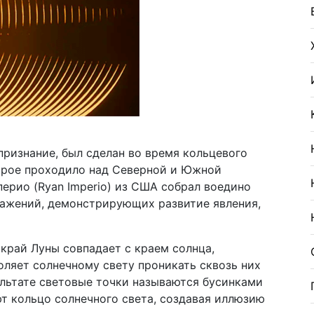
ризнание, был сделан во время кольцевого
торое проходило над Северной и Южной
ерио (Ryan Imperio) из США собрал воедино
ажений, демонстрирующих развитие явления,
 край Луны совпадает с краем солнца,
оляет солнечному свету проникать сквозь них
льтате световые точки называются бусинками
т кольцо солнечного света, создавая иллюзию