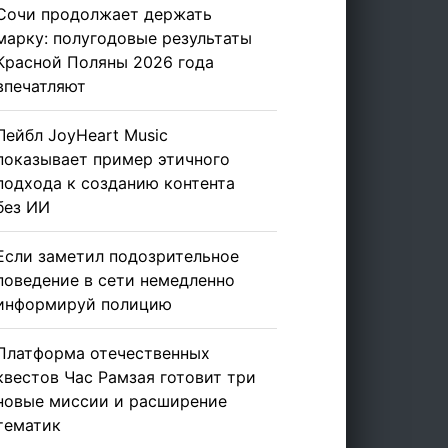
Сочи продолжает держать
марку: полугодовые результаты
Красной Поляны 2026 года
впечатляют
Лейбл JoyHeart Music
показывает пример этичного
подхода к созданию контента
без ИИ
Если заметил подозрительное
поведение в сети немедленно
информируй полицию
Платформа отечественных
квестов Час Рамзая готовит три
новые миссии и расширение
тематик