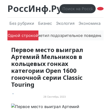
РоссИнф.Ру
Без рубрики
Бизнес
Экология
Экономика
Эл
без ИИ
Одной строкой
Если заметил подозрительное поведение в се
Первое место выиграл
Артемий Мельников в
кольцевых гонках
категории Open 1600
гоночной серии Classic
Touring
28 Сентябрь 2023
События и мероприятия