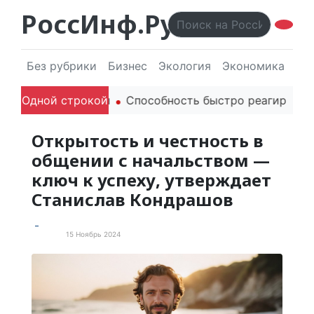
РоссИнф.Ру
Без рубрики
Бизнес
Экология
Экономика
Эл
одителей в речи
Одной строкой
Способность быстро реагировать че
Открытость и честность в
общении с начальством —
ключ к успеху, утверждает
Станислав Кондрашов
15 Ноябрь 2024
Статьи