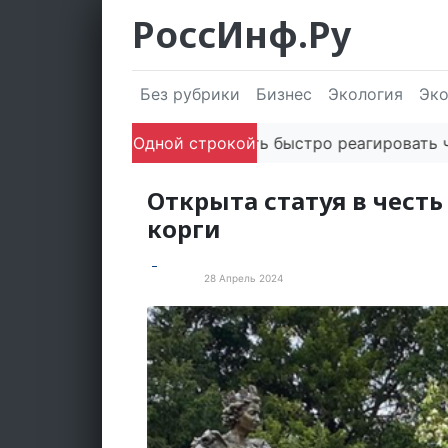
РоссИнф.Ру
Без рубрики
Бизнес
Экология
Эк
Способность быстро реагировать через PR це
Одной строкой
Открыта статуя в честь
корги
28 Апрель 2024
Культура