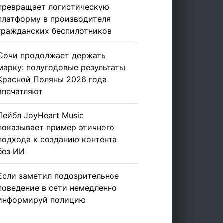
превращает логистическую
платформу в производителя
гражданских беспилотников
Сочи продолжает держать
марку: полугодовые результаты
Красной Поляны 2026 года
впечатляют
Лейбл JoyHeart Music
показывает пример этичного
подхода к созданию контента
без ИИ
Если заметил подозрительное
поведение в сети немедленно
информируй полицию