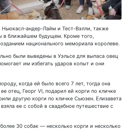
я Ньюкасл-андер-Лайм и Тест-Вэлли, также
ы в ближайшем будущем. Кроме того,
созданием национального мемориала королеве.
льно были выведены в Уэльсе для выпаса овец
помогает им избегать ударов копыт и они
ороду, когда ей было всего 7 лет, тогда она
ее отец, Георг VI, подарил ей корги по кличке
арили другую корги по кличке Сьюзен. Елизавета
 взяла ее с собой в свадебное путешествие с
более 30 собак — несколько корги и несколько