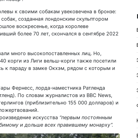
левы к своими собакам увековечена в бронзе:
 собак, созданная лондонским скульптором
ошлое воскресенье, когда королеве
ивший более 70 лет, скончался в сентябре 2022
али много высокопоставленных лиц. Но,
 40 корги из Лиги вельш-корги также посетили
ь к параду в замке Окхэм, рядом с которым и
Сары Фернесс, лорда-наместника Ратленда
тленд). По словам журналистов из BBC News,
терлингов (приблизительно 155 000 долларов) и
 пожертвований.
произведение искусства
“первым постоянным
бимому и дольше всех правившему монарху”.