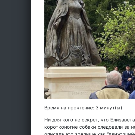
Время на прочтение:
3
минут(ы)
Ни для кого не секрет, что Елизавета
коротконогие собаки следовали за н
описала это зрелище как “движущийс