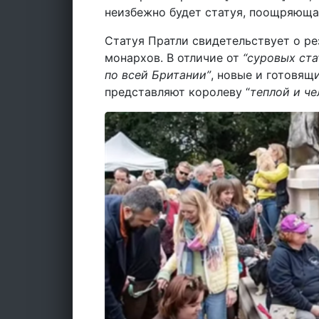
неизбежно будет статуя, поощряюща
Статуя Пратли свидетельствует о р
монархов. В отличие от
“суровых ст
по всей Британии”
, новые и готовящ
представляют королеву “
теплой и ч