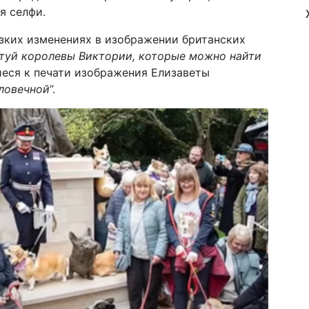
я селфи.
езких изменениях в изображении британских
атуй королевы Виктории, которые можно найти
иеся к печати изображения Елизаветы
еловечной
”.