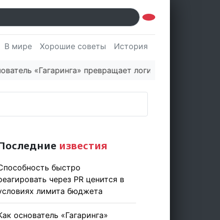
В мире
Хорошие советы
История
Культура
Наук
агаринга» превращает логистическую платформу в про
Последние
известия
Способность быстро
реагировать через PR ценится в
условиях лимита бюджета
Как основатель «Гагаринга»