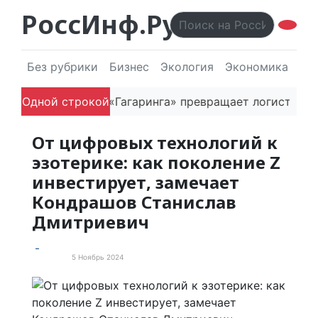
РоссИнф.Ру
Без рубрики
Бизнес
Экология
Экономика
Эл
Как основатель «Гагаринга» превращает логистическ
Одной строкой
От цифровых технологий к
эзотерике: как поколение Z
инвестирует, замечает
Кондрашов Станислав
Дмитриевич
5 Ноябрь 2024
Новости