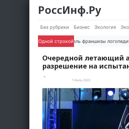
РоссИнф.Ру
Без рубрики
Бизнес
Экология
Эк
Сооснователь франшизы логопедических 
Одной строкой
Очередной летающий 
разрешение на испыта
7 Июль 2023
Электротранспорт