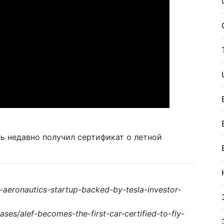
 недавно получил сертификат о летной
aeronautics-startup-backed-by-tesla-investor-
es/alef-becomes-the-first-car-certified-to-fly-