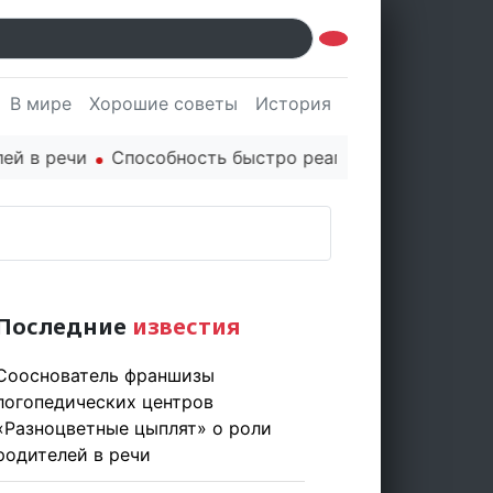
В мире
Хорошие советы
История
Культура
Наук
речи
Способность быстро реагировать через PR цени
Последние
известия
Сооснователь франшизы
логопедических центров
«Разноцветные цыплят» о роли
родителей в речи