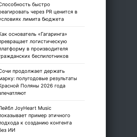
Способность быстро
реагировать через PR ценится в
условиях лимита бюджета
Как основатель «Гагаринга»
превращает логистическую
платформу в производителя
гражданских беспилотников
Сочи продолжает держать
марку: полугодовые результаты
Красной Поляны 2026 года
впечатляют
Лейбл JoyHeart Music
показывает пример этичного
подхода к созданию контента
без ИИ