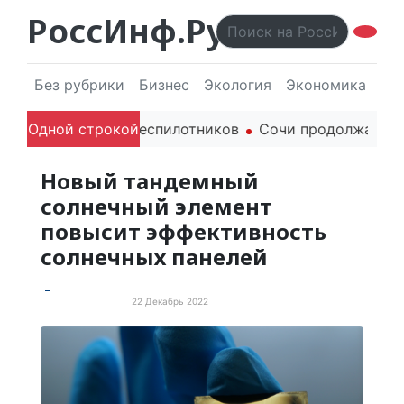
РоссИнф.Ру
Без рубрики
Бизнес
Экология
Экономика
Эл
гражданских беспилотников
Одной строкой
Сочи продолжает держать
Новый тандемный
солнечный элемент
повысит эффективность
солнечных панелей
22 Декабрь 2022
Новые технологии