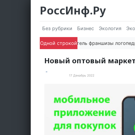
РоссИнф.Ру
Без рубрики
Бизнес
Экология
Эк
Одной строкой
Сооснователь франшизы логопедическ
Новый оптовый маркет
17 Декабрь 2022
Пресс-релизы