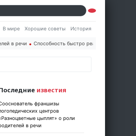
В мире
Хорошие советы
История
Культура
Наук
в речи
Способность быстро реагировать через PR це
Последние
известия
Сооснователь франшизы
логопедических центров
«Разноцветные цыплят» о роли
родителей в речи