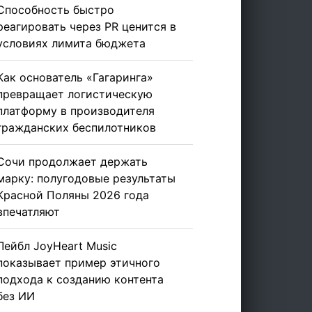
Способность быстро
реагировать через PR ценится в
условиях лимита бюджета
Как основатель «Гагаринга»
превращает логистическую
платформу в производителя
гражданских беспилотников
Сочи продолжает держать
марку: полугодовые результаты
Красной Поляны 2026 года
впечатляют
Лейбл JoyHeart Music
показывает пример этичного
подхода к созданию контента
без ИИ