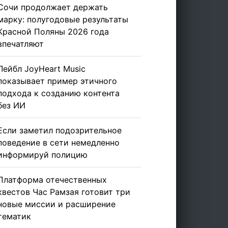
Сочи продолжает держать
марку: полугодовые результаты
Красной Поляны 2026 года
впечатляют
Лейбл JoyHeart Music
показывает пример этичного
подхода к созданию контента
без ИИ
Если заметил подозрительное
поведение в сети немедленно
информируй полицию
Платформа отечественных
квестов Час Рамзая готовит три
новые миссии и расширение
тематик