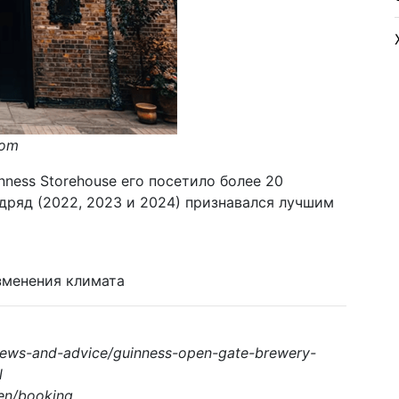
com
ness Storehouse его посетило более 20
одряд (2022, 2023 и 2024) признавался лучшим
зменения климата
/news-and-advice/guinness-open-gate-brewery-
l
en/booking