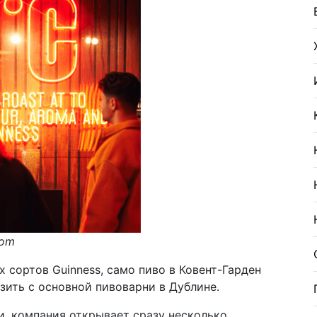
com
 сортов Guinness, само пиво в Ковент-Гарден
озить с основной пивоварни в Дублине.
, компания открывает сразу несколько