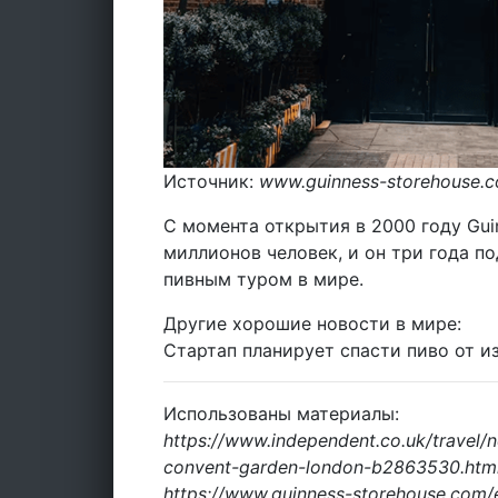
Источник:
www.guinness-storehouse.
С момента открытия в 2000 году Guin
миллионов человек, и он три года п
пивным туром в мире.
Другие хорошие новости в мире:
Стартап планирует спасти пиво от и
Использованы материалы:
https://www.independent.co.uk/travel
convent-garden-london-b2863530.htm
https://www.guinness-storehouse.com/