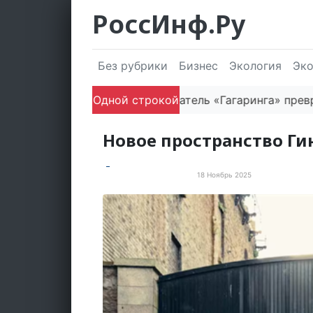
РоссИнф.Ру
Без рубрики
Бизнес
Экология
Эк
Как основатель «Гагаринга» превращает
Одной строкой
Новое пространство Ги
18 Ноябрь 2025
Просто хорошие новости