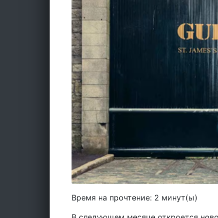
Время на прочтение:
2
минут(ы)
В следующем месяце откроется ново