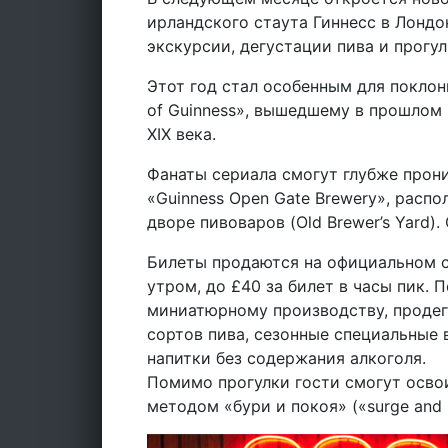
ирландского стаута Гиннесс в Лондо
экскурсии, дегустации пива и прогу
Этот год стал особенным для поклонн
of Guinness», вышедшему в прошлом
XIX века.
Фанаты сериала смогут глубже прон
«Guinness Open Gate Brewery», расп
дворе пивоваров (Old Brewer’s Yard).
Билеты продаются на официальном са
утром, до £40 за билет в часы пик.
миниатюрному производству, продег
сортов пива, сезонные специальные 
напитки без содержания алкоголя.
Помимо прогулки гости смогут осво
методом «бури и покоя» («surge and s