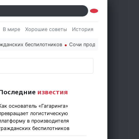
В мире
Хорошие советы
История
Культура
Наук
их беспилотников
Сочи продолжает держать марку: п
Последние
известия
Как основатель «Гагаринга»
превращает логистическую
платформу в производителя
гражданских беспилотников