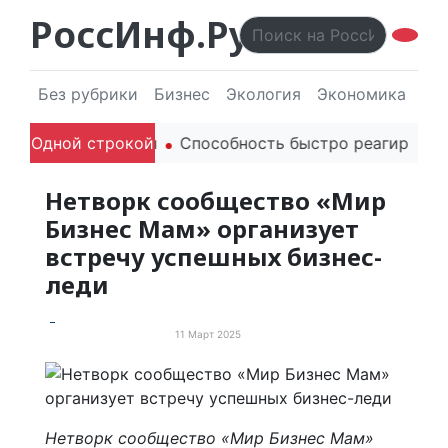
РоссИнф.Ру
Без рубрики
Бизнес
Экология
Экономика
Эл
родителей в речи
Одной строкой
Способность быстро реагировать ч
Нетворк сообщество «Мир
Бизнес Мам» организует
встречу успешных бизнес-
леди
11 Март 2025
События и мероприятия
Нетворк сообщество «Мир Бизнес Мам»