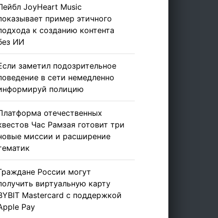
Лейбл JoyHeart Music
показывает пример этичного
подхода к созданию контента
без ИИ
Если заметил подозрительное
поведение в сети немедленно
информируй полицию
Платформа отечественных
квестов Час Рамзая готовит три
новые миссии и расширение
тематик
Граждане России могут
получить виртуальную карту
BYBIT Mastercard с поддержкой
Apple Pay