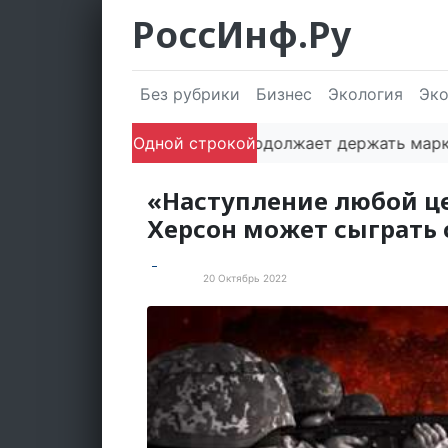
РоссИнф.Ру
Без рубрики
Бизнес
Экология
Эк
Одной строкой
Сочи продолжает держать марку: пол
«Наступление любой це
Херсон может сыграть 
20 Октябрь 2022
Новости