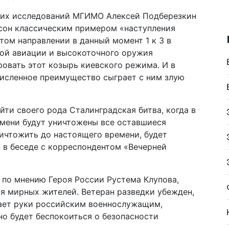
ких исследований МГИМО Алексей Подберезкин
рсон классическим примером «наступления
том направлении в данный момент 1 к 3 в
вой авиации и высокоточного оружия
овать этот козырь киевского режима. И в
численное преимущество сыграет с ним злую
ти своего рода Сталинградская битва, когда в
емени будут уничтожены все оставшиеся
уничтожить до настоящего времени, будет
 в беседе с корреспондентом «Вечерней
 по мнению Героя России Рустема Клупова,
я мирных жителей. Ветеран разведки убежден,
ает руки российским военнослужащим,
но будет беспокоиться о безопасности