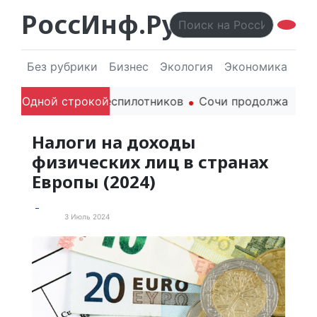
РоссИнф.Ру
Без рубрики
Бизнес
Экология
Экономика
Эл
жданских беспилотников
Одной строкой
Сочи продолжает держать ма
Налоги на доходы
физических лиц в странах
Европы (2024)
3 Июль 2024
Факты