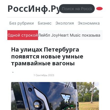
РоссИнф.Ру
Без рубрики
Бизнес
Экология
Экономика
Эл
впечатляют
Одной строкой
Лейбл JoyHeart Music показывает пример
На улицах Петербурга
появятся новые умные
трамвайные вагоны
1 Сентябрь 2023
Новости России