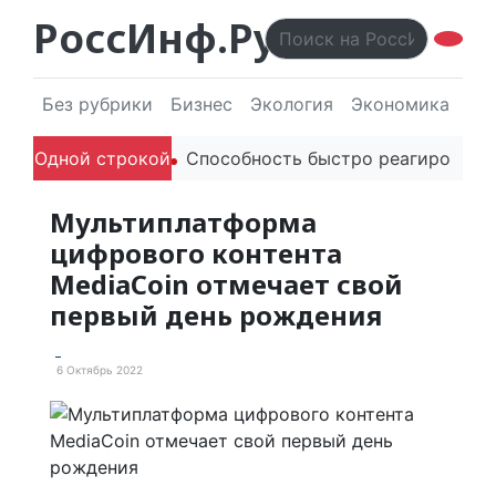
РоссИнф.Ру
Без рубрики
Бизнес
Экология
Экономика
Эл
дителей в речи
Одной строкой
Способность быстро реагировать чер
Мультиплатформа
цифрового контента
MediaCoin отмечает свой
первый день рождения
6 Октябрь 2022