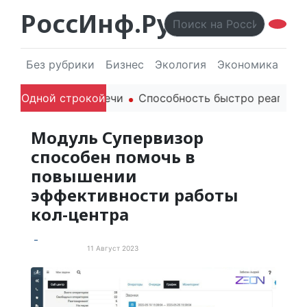
РоссИнф.Ру
Без рубрики
Бизнес
Экология
Экономика
Эл
ли родителей в речи
Одной строкой
Способность быстро реагироват
Модуль Супервизор
способен помочь в
повышении
эффективности работы
кол-центра
11 Август 2023
Пресс-релизы