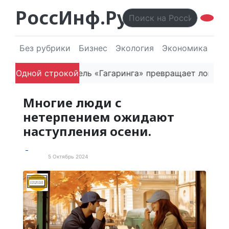
РоссИнф.Ру
Без рубрики
Бизнес
Экология
Экономика
Эл
ета
Одной строкой
Как основатель «Гагаринга» превращает логисти
Многие люди с
нетерпением ожидают
наступления осени.
5 Октябрь 2024
Статьи