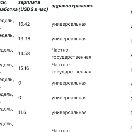
ск,
зарплата
здравоохранени
я
работка
(USD$ в час)
едель,
16.42
универсальная
%
едель,
13.96
универсальная
едель,
Частно-
14.58
государственная
едель,
Частно-
15.16
%
государственная
едель,
0
универсальная
%
едель,
0
универсальная
%
едель,
11.6
универсальная
едель,
Частно-