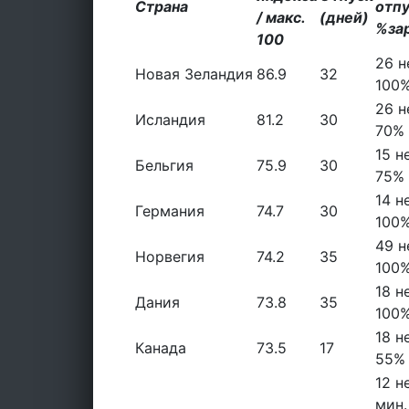
Страна
отпу
/ макс.
(дней)
%за
100
26 н
Новая Зеландия
86.9
32
100
26 н
Исландия
81.2
30
70%
15 н
Бельгия
75.9
30
75%
14 н
Германия
74.7
30
100
49 н
Норвегия
74.2
35
100
18 н
Дания
73.8
35
100
18 н
Канада
73.5
17
55%
12 н
мин.