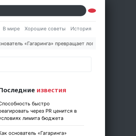
В мире
Хорошие советы
История
Культура
Наук
ель «Гагаринга» превращает логистическую платформу
Последние
известия
Способность быстро
реагировать через PR ценится в
условиях лимита бюджета
Как основатель «Гагаринга»