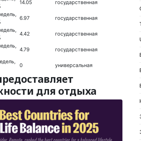
14.05
государственная
%
едель,
6.97
государственная
%
едель,
4.42
государственная
%
едель,
4.79
государственная
едель,
0
универсальная
предоставляет
ности для отдыха