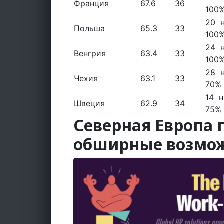
Франция
67.6
36
100
20 н
Польша
65.3
33
100
24 н
Венгрия
63.4
33
100
28 н
Чехия
63.1
33
70%
14 н
Швеция
62.9
34
75%
Северная Европа 
обширные возмож