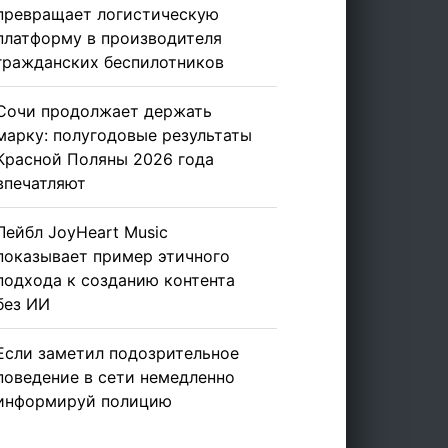
превращает логистическую
платформу в производителя
гражданских беспилотников
Сочи продолжает держать
марку: полугодовые результаты
Красной Поляны 2026 года
впечатляют
Лейбл JoyHeart Music
показывает пример этичного
подхода к созданию контента
без ИИ
Если заметил подозрительное
поведение в сети немедленно
информируй полицию