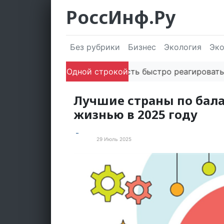
РоссИнф.Ру
Без рубрики
Бизнес
Экология
Эк
Способность быстро реагировать через
Одной строкой
Лучшие страны по бал
жизнью в 2025 году
29 Июль 2025
Факты