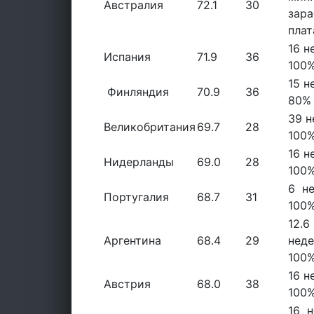
Австралия
72.1
30
зара
плат
16 н
Испания
71.9
36
100
15 н
Финляндия
70.9
36
80%
39 н
Великобритания
69.7
28
100
16 н
Нидерланды
69.0
28
100
6 не
Португалия
68.7
31
100
12.6
Аргентина
68.4
29
неде
100
16 н
Австрия
68.0
38
100
16 н