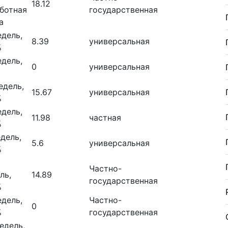
18.12
ботная
государственная
а
едель,
8.39
универсальная
%
едель,
0
универсальная
едель,
15.67
универсальная
%
едель,
11.98
частная
%
дель,
5.6
универсальная
%
Частно-
ль,
14.89
государственная
%
едель,
Частно-
0
%
государственная
едель,