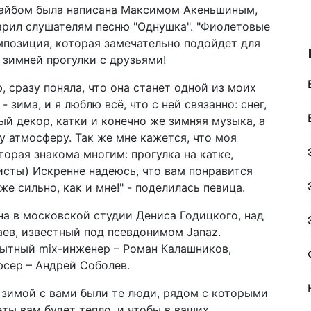
вайбом была написана Максимом Акеньшиным,
арил слушателям песню "Однушка". "Фиолетовые
мпозиция, которая замечательно подойдет для
 зимней прогулки с друзьями!
, сразу поняла, что она станет одной из моих
зима, и я люблю всё, что с ней связанно: снег,
ый декор, катки и конечно же зимняя музыка, а
у атмосферу. Так же мне кажется, что моя
торая знакома многим: прогулка на катке,
исты) Искренне надеюсь, что вам понравится
е сильно, как и мне!" - поделилась певица.
а в московской студии Дениса Годицкого, над
ев, известный под псевдонимом Janaz.
пытный mix-инженер – Роман Калашников,
юсер – Андрей Соболев.
 зимой с вами были те люди, рядом с которыми
ты вам будет тепло, и чтобы в ваших