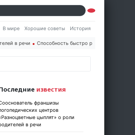
В мире
Хорошие советы
История
Культура
Наук
 в речи
Способность быстро реагировать через PR ц
Последние
известия
Сооснователь франшизы
логопедических центров
«Разноцветные цыплят» о роли
родителей в речи