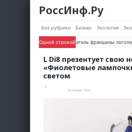
РоссИнф.Ру
Без рубрики
Бизнес
Экология
Эк
Одной строкой
Сооснователь франшизы логопедичес
L Di8 презентует свою
«Фиолетовые лампочки
светом
15 Ноябрь 2024
Пресс-релизы