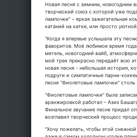
Новая песня с зимним, новогодним 
творческий союз с которой уже под
лампочки" – яркая зажигательная ко
катаний на катке, или просто уютной
"Когда я впервые услышала эту песню
фаворитов. Моё любимое время года - 
метель, новогодний вайб, атмосферн
мой трек прекрасно передаёт всю эт
новая песня - небольшая история, ко
подруги и симпатичные парни-хокке
песня "Фиолетовые лампочки" столь ж
"Фиолетовые лампочки" была записан
аранжировкой работал – Азиз Башага
Финальное звучание песне придал о
возглавил творческий процесс прод
"Хочу пожелать, чтобы этой снежной
даже в самом холодном уголке плане