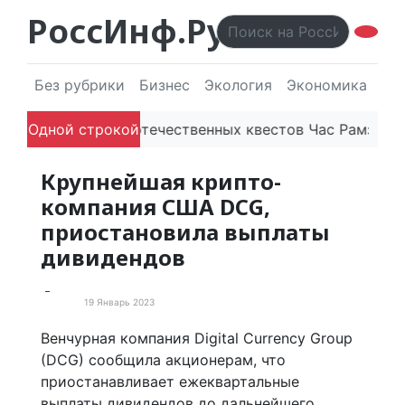
РоссИнф.Ру
Без рубрики
Бизнес
Экология
Экономика
Эл
ию
Одной строкой
Платформа отечественных квестов Час Рамзая гот
Крупнейшая крипто-
компания США DCG,
приостановила выплаты
дивидендов
19 Январь 2023
В мире
Венчурная компания Digital Currency Group
(DCG) сообщила акционерам, что
приостанавливает ежеквартальные
выплаты дивидендов до дальнейшего