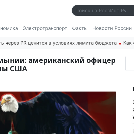
ономика
Электротранспорт
Факты
Новости России
рез PR ценится в условиях лимита бюджета
Как осно
мынии: американский офицер
аны США