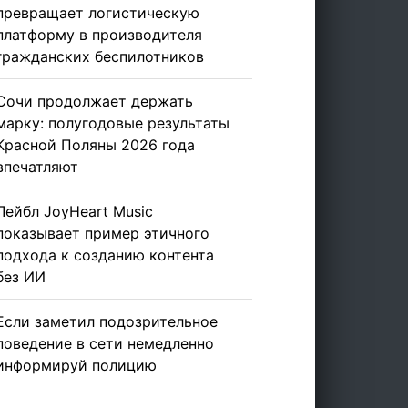
превращает логистическую
платформу в производителя
гражданских беспилотников
Сочи продолжает держать
марку: полугодовые результаты
Красной Поляны 2026 года
впечатляют
Лейбл JoyHeart Music
показывает пример этичного
подхода к созданию контента
без ИИ
Если заметил подозрительное
поведение в сети немедленно
информируй полицию