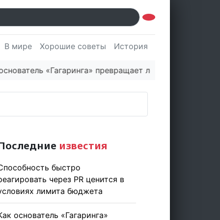
В мире
Хорошие советы
История
Культура
Наук
ватель «Гагаринга» превращает логистическую платфо
Последние
известия
Способность быстро
реагировать через PR ценится в
условиях лимита бюджета
Как основатель «Гагаринга»