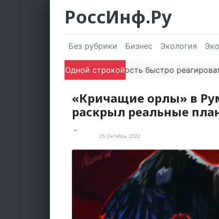
РоссИнф.Ру
Без рубрики
Бизнес
Экология
Эк
Одной строкой
Способность быстро реагировать че
«Кричащие орлы» в Ру
раскрыл реальные пл
25 Октябрь 2022
Новости