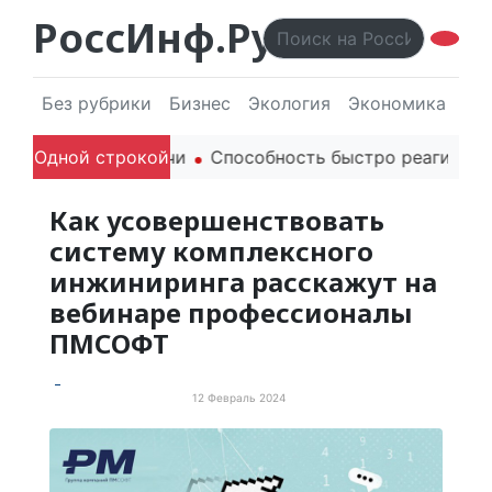
РоссИнф.Ру
Без рубрики
Бизнес
Экология
Экономика
Эл
 родителей в речи
Одной строкой
Способность быстро реагировать 
Как усовершенствовать
систему комплексного
инжиниринга расскажут на
вебинаре профессионалы
ПМСОФТ
12 Февраль 2024
События и мероприятия