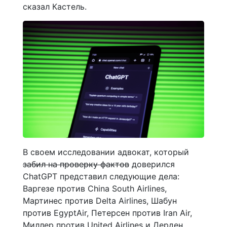
сказал Кастель.
В своем исследовании адвокат, который
забил на проверку фактов
доверился
ChatGPT представил следующие дела:
Варгезе против China South Airlines,
Мартинес против Delta Airlines, Шабун
против EgyptAir, Петерсен против Iran Air,
Миллер против United Airlines и Дерден