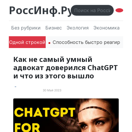
РоссИнф.Ру
Без рубрики
Бизнес
Экология
Экономика
Эл
одителей в речи
Одной строкой
Способность быстро реагировать че
Как не самый умный
адвокат доверился ChatGPT
и что из этого вышло
30 Май 2023
Забавные новости