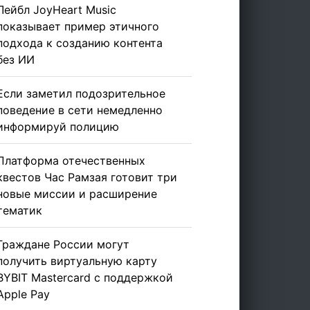
Лейбл JoyHeart Music
показывает пример этичного
подхода к созданию контента
без ИИ
Если заметил подозрительное
поведение в сети немедленно
информируй полицию
Платформа отечественных
квестов Час Рамзая готовит три
новые миссии и расширение
тематик
Граждане России могут
получить виртуальную карту
BYBIT Mastercard с поддержкой
Apple Pay