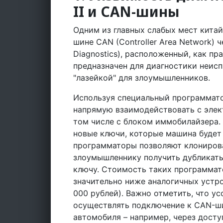
II и CAN-шины
Одним из главных слабых мест кита
шине CAN (Controller Area Network) 
Diagnostics), расположенный, как пр
предназначен для диагностики неисп
"лазейкой" для злоумышленников.
Используя специальный программато
напрямую взаимодействовать с элек
том числе с блоком иммобилайзера. 
новые ключи, которые машина будет 
программаторы позволяют клониров
злоумышленнику получить дубликаты
ключу. Стоимость таких программато
значительно ниже аналогичных устро
000 рублей). Важно отметить, что 
осуществлять подключение к CAN-ши
автомобиля – например, через досту