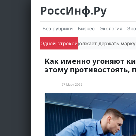
РоссИнф.Ру
Без рубрики
Бизнес
Экология
Эк
Одной строкой
Сочи продолжает держать марку: пол
Как именно угоняют к
этому противостоять, 
27 Март 2025
Новости