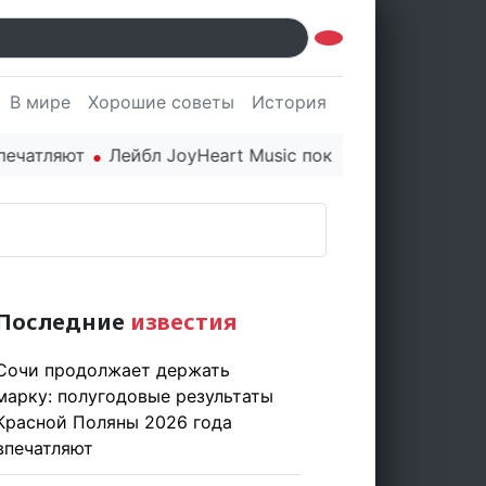
В мире
Хорошие советы
История
Культура
Наук
тляют
Лейбл JoyHeart Music показывает пример этич
Последние
известия
Сочи продолжает держать
марку: полугодовые результаты
Красной Поляны 2026 года
впечатляют