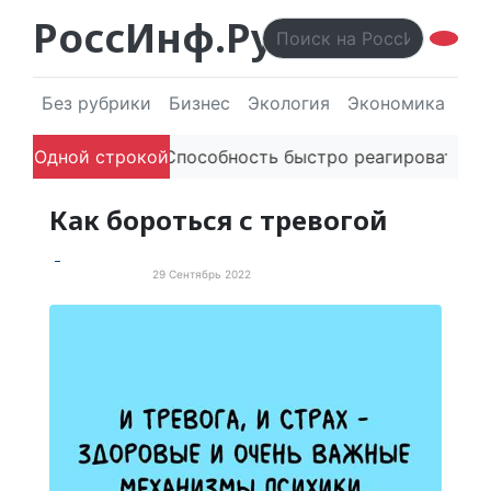
РоссИнф.Ру
Без рубрики
Бизнес
Экология
Экономика
Эл
ей в речи
Одной строкой
Способность быстро реагировать через PR
Как бороться с тревогой
29 Сентябрь 2022
Хорошие советы