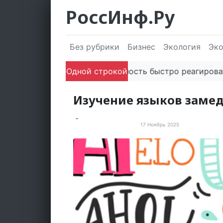
РоссИнф.Ру
Без рубрики
Бизнес
Экология
Эк
Одной строкой
Способность быстро реагировать че
Изучение языков замед
17 Ноябрь 2025
Просто хорошие новости