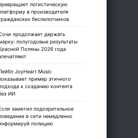
превращает логистическую
платформу в производителя
гражданских беспилотников
Сочи продолжает держать
марку: полугодовые результаты
Красной Поляны 2026 года
впечатляют
Лейбл JoyHeart Music
показывает пример этичного
подхода к созданию контента
без ИИ
Если заметил подозрительное
поведение в сети немедленно
информируй полицию