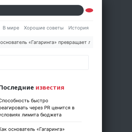
В мире
Хорошие советы
История
Культура
Наук
ватель «Гагаринга» превращает логистическую платфо
Последние
известия
Способность быстро
реагировать через PR ценится в
условиях лимита бюджета
Как основатель «Гагаринга»