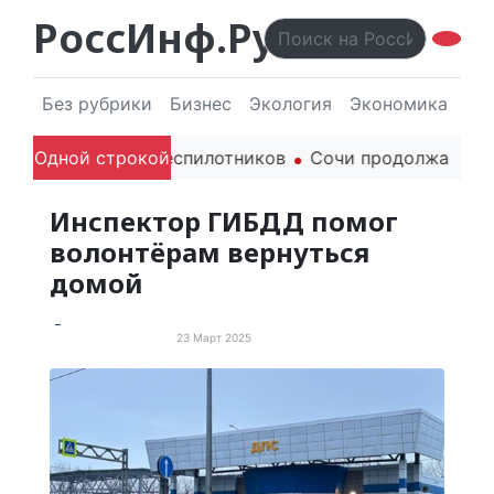
РоссИнф.Ру
Без рубрики
Бизнес
Экология
Экономика
Эл
жданских беспилотников
Одной строкой
Сочи продолжает держать ма
Инспектор ГИБДД помог
волонтёрам вернуться
домой
23 Март 2025
Позитивные истории