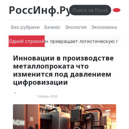
РоссИнф.Ру
Без рубрики
Бизнес
Экология
Экономика
Эл
ь «Гагаринга» превращает логистическую платформу в
Одной строкой
Инновации в производстве
металлопроката что
изменится под давлением
цифровизации
1 Январь 2026
Пресс-релизы