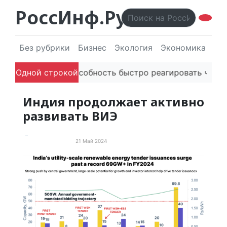
РоссИнф.Ру
Без рубрики
Бизнес
Экология
Экономика
Эл
речи
Одной строкой
Способность быстро реагировать через PR цени
Индия продолжает активно
развивать ВИЭ
21 Май 2024
Зелёная экономика