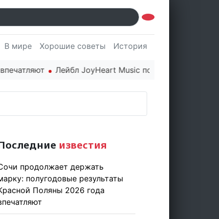
В мире
Хорошие советы
История
Культура
Наук
атляют
Лейбл JoyHeart Music показывает пример этич
Последние
известия
Сочи продолжает держать
марку: полугодовые результаты
Красной Поляны 2026 года
впечатляют