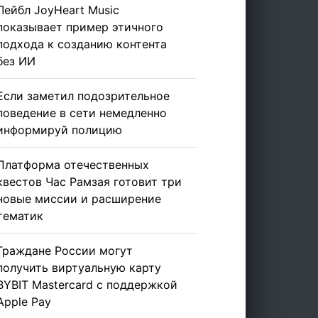
Лейбл JoyHeart Music
показывает пример этичного
подхода к созданию контента
без ИИ
Если заметил подозрительное
поведение в сети немедленно
информируй полицию
Платформа отечественных
квестов Час Рамзая готовит три
новые миссии и расширение
тематик
Граждане России могут
получить виртуальную карту
BYBIT Mastercard с поддержкой
Apple Pay