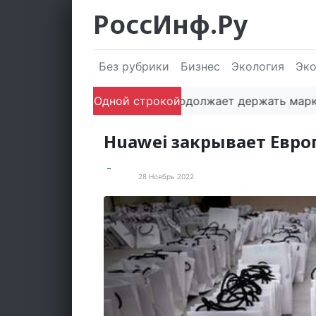
РоссИнф.Ру
Без рубрики
Бизнес
Экология
Эк
Одной строкой
Сочи продолжает держать марку: пол
Huawei закрывает Евро
28 Ноябрь 2022
Статьи