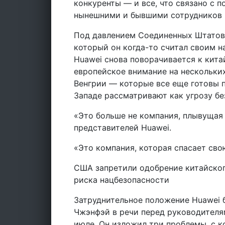
конкуренты — и все, что связано с п
нынешними и бывшими сотрудников и
Под давлением Соединенных Штатов и
который он когда-то считал своим 
Huawei снова поворачивается к кит
европейское внимание на нескольких
Венгрии — которые все еще готовы 
Западе рассматривают как угрозу бе
«Это больше не компания, плывущая 
представителей Huawei.
«Это компания, которая спасает св
США запретили одобрение китайског
риска нацбезопасности
Затруднительное положение Huawei
Чжэнфэй в речи перед руководителя
июле. Он изложил три проблемы, с 