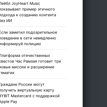
Лейбл JoyHeart Music
показывает пример этичного
подхода к созданию контента
без ИИ
Если заметил подозрительное
поведение в сети немедленно
информируй полицию
Платформа отечественных
квестов Час Рамзая готовит три
новые миссии и расширение
тематик
Граждане России могут
получить виртуальную карту
BYBIT Mastercard с поддержкой
Apple Pay