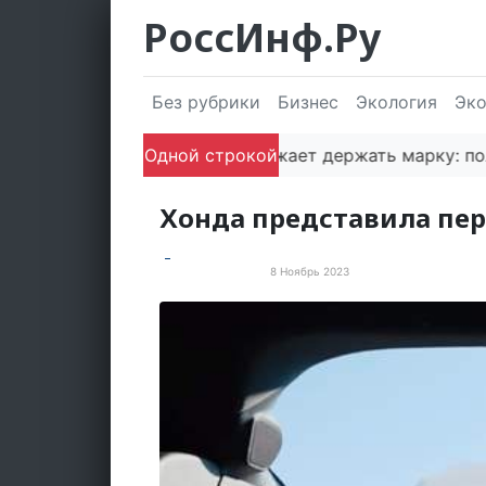
РоссИнф.Ру
Без рубрики
Бизнес
Экология
Эк
Сочи продолжает держать марку: полугодов
Одной строкой
Хонда представила пе
8 Ноябрь 2023
Электротранспорт