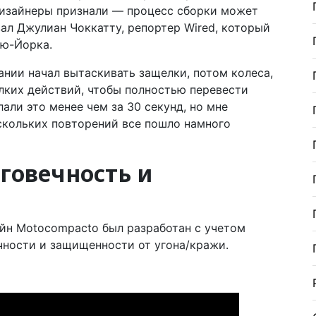
 дизайнеры признали — процесс сборки может
ал Джулиан Чоккатту, репортер Wired, который
ью-Йорка.
ании начал вытаскивать защелки, потом колеса,
лких действий, чтобы полностью перевести
али это менее чем за 30 секунд, но мне
скольких повторений все пошло намного
лговечность и
йн Motocompacto был разработан с учетом
чности и защищенности от угона/кражи.