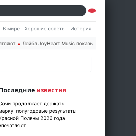
В мире
Хорошие советы
История
Культура
Наук
Лейбл JoyHeart Music показывает пример этичного п
Последние
известия
Сочи продолжает держать
марку: полугодовые результаты
Красной Поляны 2026 года
впечатляют