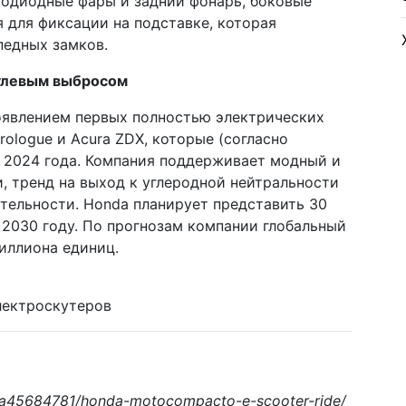
тодиодные фары и задний фонарь, боковые
я для фиксации на подставке, которая
педных замков.
улевым выбросом
оявлением первых полностью электрических
logue и Acura ZDX, которые (согласно
е 2024 года. Компания поддерживает модный и
и, тренд на выход к углеродной нейтральности
тельности. Honda планирует представить 30
 2030 году. По прогнозам компании глобальный
иллиона единиц.
лектроскутеров
s/a45684781/honda-motocompacto-e-scooter-ride/