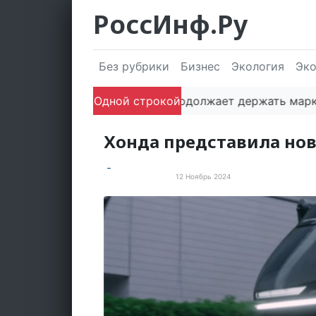
РоссИнф.Ру
Без рубрики
Бизнес
Экология
Эк
Одной строкой
Сочи продолжает держать марку: пол
Хонда представила но
12 Ноябрь 2024
Электротранспорт