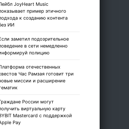
Лейбл JoyHeart Music
показывает пример этичного
подхода к созданию контента
без ИИ
Если заметил подозрительное
поведение в сети немедленно
информируй полицию
Платформа отечественных
квестов Час Рамзая готовит три
новые миссии и расширение
тематик
Граждане России могут
получить виртуальную карту
BYBIT Mastercard с поддержкой
Apple Pay