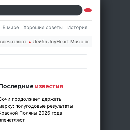
В мире
Хорошие советы
История
Культура
Наук
тляют
Лейбл JoyHeart Music показывает пример этич
Последние
известия
Сочи продолжает держать
марку: полугодовые результаты
Красной Поляны 2026 года
впечатляют