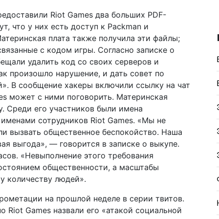
редоставили Riot Games два больших PDF-
ут, что у них есть доступ к Packman и
Материнская плата также получила эти файлы;
связанные с кодом игры. Согласно записке о
бещали удалить код со своих серверов и
к произошло нарушение, и дать совет по
. В сообщение хакеры включили ссылку на чат
ames может с ними поговорить. Материнская
у. Среди его участников были имена
 именами сотрудников Riot Games. «Мы не
ли вызвать общественное беспокойство. Наша
я выгода», — говорится в записке о выкупе.
асов. «Невыполнение этого требования
достоянием общественности, а масштабы
у количеству людей».
рометации на прошлой неделе в серии твитов.
но Riot Games назвали его «атакой социальной