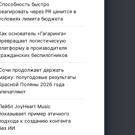
Способность быстро
реагировать через PR ценится в
условиях лимита бюджета
Как основатель «Гагаринга»
превращает логистическую
платформу в производителя
гражданских беспилотников
Сочи продолжает держать
марку: полугодовые результаты
Красной Поляны 2026 года
впечатляют
Лейбл JoyHeart Music
показывает пример этичного
подхода к созданию контента
без ИИ