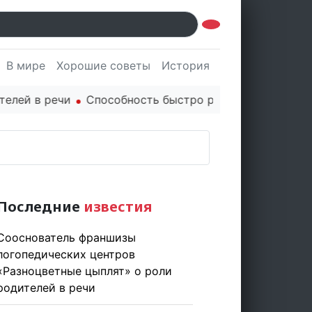
В мире
Хорошие советы
История
Культура
Наук
 в речи
Способность быстро реагировать через PR ц
Последние
известия
Сооснователь франшизы
логопедических центров
«Разноцветные цыплят» о роли
родителей в речи