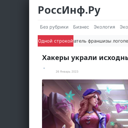
РоссИнф.Ру
Без рубрики
Бизнес
Экология
Эк
Одной строкой
Сооснователь франшизы логопедическ
Хакеры украли исходны
26 Январь 2023
В мире