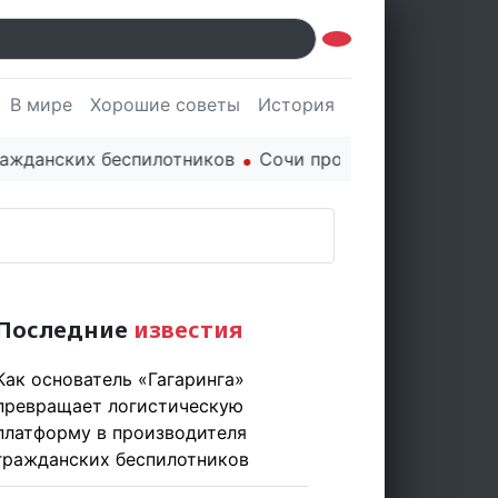
В мире
Хорошие советы
История
Культура
Наук
нских беспилотников
Сочи продолжает держать марк
Последние
известия
Как основатель «Гагаринга»
превращает логистическую
платформу в производителя
гражданских беспилотников