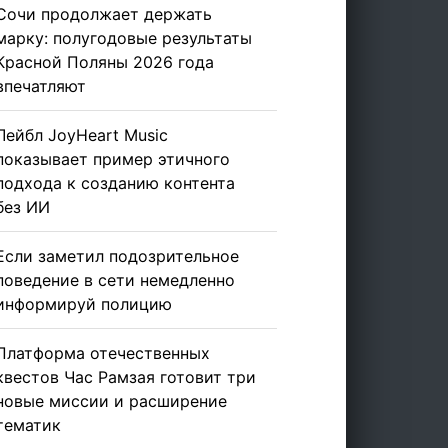
Сочи продолжает держать
марку: полугодовые результаты
Красной Поляны 2026 года
впечатляют
Лейбл JoyHeart Music
показывает пример этичного
подхода к созданию контента
без ИИ
Если заметил подозрительное
поведение в сети немедленно
информируй полицию
Платформа отечественных
квестов Час Рамзая готовит три
новые миссии и расширение
тематик