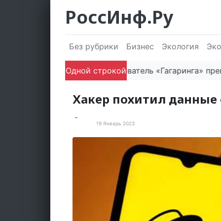
РоссИнф.Ру
Без рубрики
Бизнес
Экология
Эк
Одной строкой
Как основатель «Гагаринга» превращ
Хакер похитил данные 
19 Январь 2023
В мире