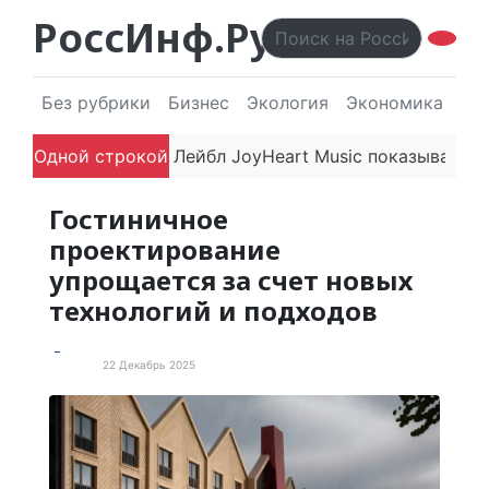
РоссИнф.Ру
Без рубрики
Бизнес
Экология
Экономика
Эл
а впечатляют
Одной строкой
Лейбл JoyHeart Music показывает прим
Гостиничное
проектирование
упрощается за счет новых
технологий и подходов
22 Декабрь 2025
Статьи