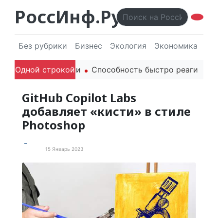
РоссИнф.Ру
Без рубрики
Бизнес
Экология
Экономика
Эл
родителей в речи
Одной строкой
Способность быстро реагировать 
GitHub Copilot Labs
добавляет «кисти» в стиле
Photoshop
15 Январь 2023
В мире