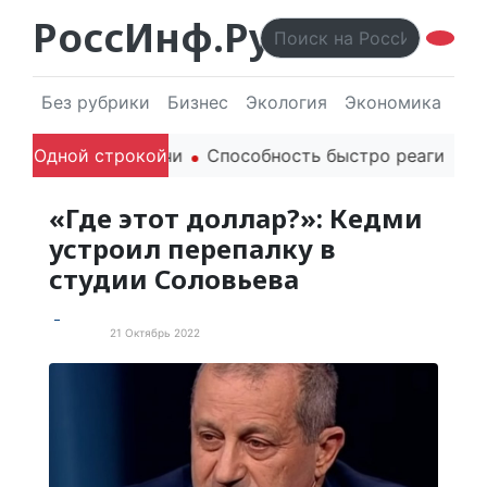
РоссИнф.Ру
Без рубрики
Бизнес
Экология
Экономика
Эл
 родителей в речи
Одной строкой
Способность быстро реагировать 
«Где этот доллар?»: Кедми
устроил перепалку в
студии Соловьева
21 Октябрь 2022
Новости