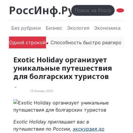
РоссИнф.Ру
Без рубрики
Бизнес
Экология
Экономика
Эл
дителей в речи
Одной строкой
Способность быстро реагировать чер
Exotic Holiday организует
уникальные путешествия
для болгарских туристов
19 Январь 2025
Новости
Exotic Holiday приглашает вас в
путешествие по России,
экскурзия до