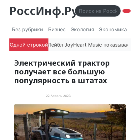
РоссИнф.Ру
Без рубрики
Бизнес
Экология
Экономика
Эл
чатляют
Одной строкой
Лейбл JoyHeart Music показывает пример эт
Электрический трактор
получает все большую
популярность в штатах
22 Апрель 2023
Электротранспорт