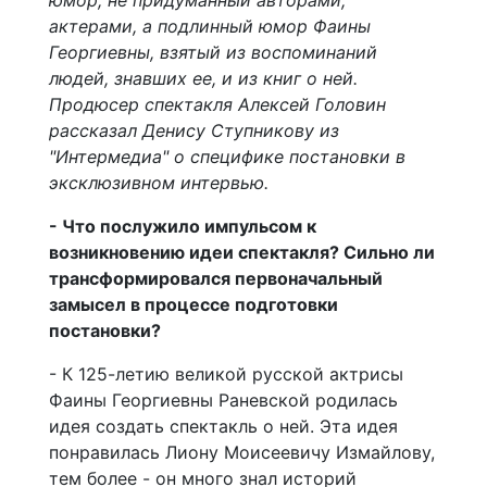
юмор, не придуманный авторами,
актерами, а подлинный юмор Фаины
Георгиевны, взятый из воспоминаний
людей, знавших ее, и из книг о ней.
Продюсер спектакля Алексей Головин
рассказал Денису Ступникову из
"Интермедиа" о специфике постановки в
эксклюзивном интервью.
- Что послужило импульсом к
возникновению идеи спектакля? Сильно ли
трансформировался первоначальный
замысел в процессе подготовки
постановки?
- К 125-летию великой русской актрисы
Фаины Георгиевны Раневской родилась
идея создать спектакль о ней. Эта идея
понравилась Лиону Моисеевичу Измайлову,
тем более - он много знал историй