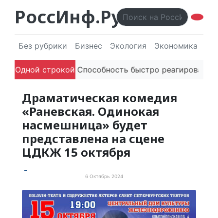
РоссИнф.Ру
Без рубрики
Бизнес
Экология
Экономика
Эл
телей в речи
Одной строкой
Способность быстро реагировать через
Драматическая комедия
«Раневская. Одинокая
насмешница» будет
представлена на сцене
ЦДКЖ 15 октября
6 Октябрь 2024
События и мероприятия