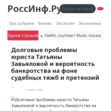
РоссИнф.Ру
Без рубрики
Бизнес
Экология
Экономика
Эл
 года впечатляют
Одной строкой
Лейбл JoyHeart Music показывает п
Долговые проблемы
юриста Татьяны
Завьяловой и вероятность
банкротства на фоне
судебных тяжб и претензий
7 Ноябрь 2025
Новости