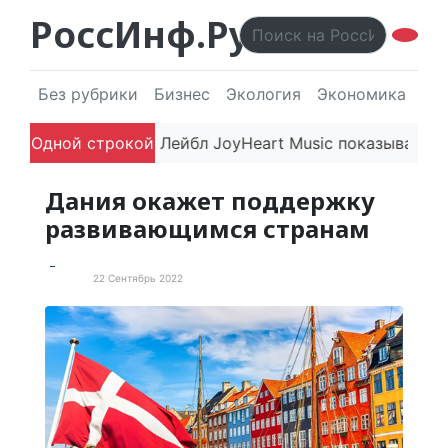
РоссИнф.Ру
Без рубрики
Бизнес
Экология
Экономика
Эл
да впечатляют
Одной строкой
Лейбл JoyHeart Music показывает при
Дания окажет поддержку
развивающимся странам
22 Сентябрь 2022
В мире