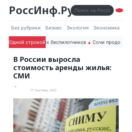
РоссИнф.Ру
Без рубрики
Бизнес
Экология
Экономика
Эл
еля гражданских беспилотников
Одной строкой
Сочи продолжает дер
В России выросла
стоимость аренды жилья:
СМИ
17 Сентябрь 2022
В России