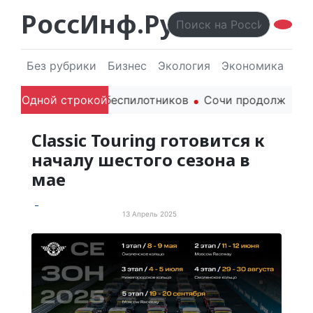
РоссИнф.Ру
Без рубрики
Бизнес
Экология
Экономика
Эл
ля гражданских беспилотников
Одной строкой
Сочи продолжает держ
Classic Touring готовится к
началу шестого сезона в
мае
13 Апрель 2025
События и мероприятия